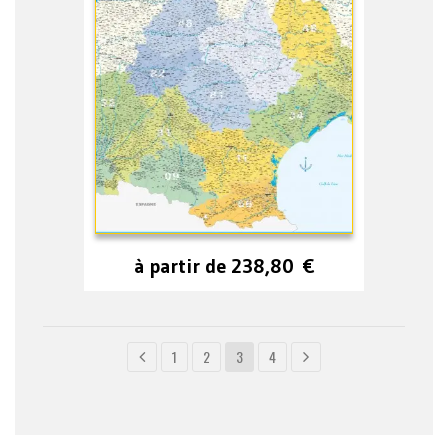
à partir de
238,80
€
1
2
3
4