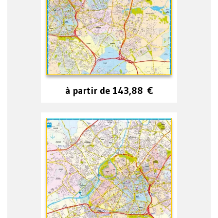
à partir de
143,88
€