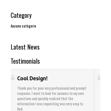
Category
Aucune catégorie
Latest News
Testimonials
Best Service!
prompt
Thank you for your very professional and prompt
 own
response. I went to look for answers to my own
questions and quickly realized that the
y to
information I was requesting was very easy to
find.