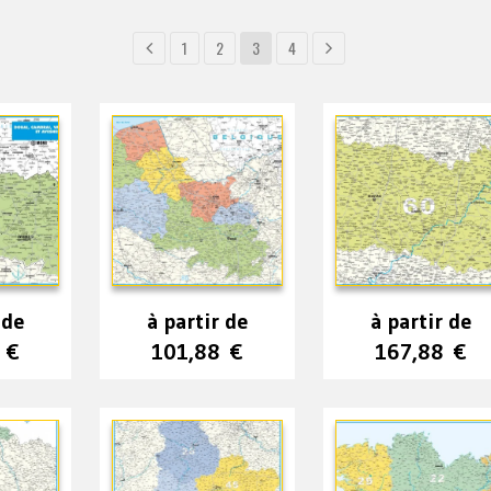
1
2
3
4
 de
à partir de
à partir de
8
€
101,88
€
167,88
€