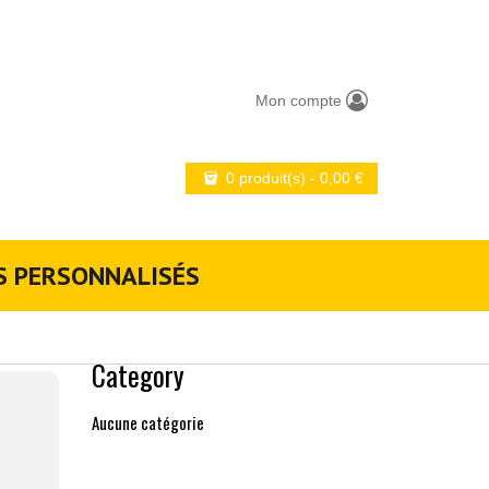
Mon compte
0 produit(s)
-
0,00
€
S PERSONNALISÉS
Category
Aucune catégorie