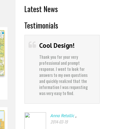
Latest News
Testimonials
Cool Design!
Best 
Thank you for your very
Thank yo
professional and prompt
professi
response. I went to look for
response
answers to my own questions
answers
and quickly realized that the
and quic
information I was requesting
informat
was very easy to find.
was very 
,
Anna Retallic
J
2014-03-19
2