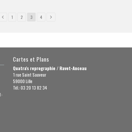
1
2
3
4
Cartes et Plans
Quatra's reprographie / Ravet-Anceau
1 rue Saint Sauveur
59000 Lille
Tél.: 03 20 13 82 34
t-