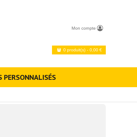
Mon compte
0 produit(s)
-
0,00
€
S PERSONNALISÉS