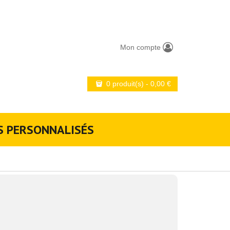
Mon compte
0 produit(s)
-
0,00
€
S PERSONNALISÉS