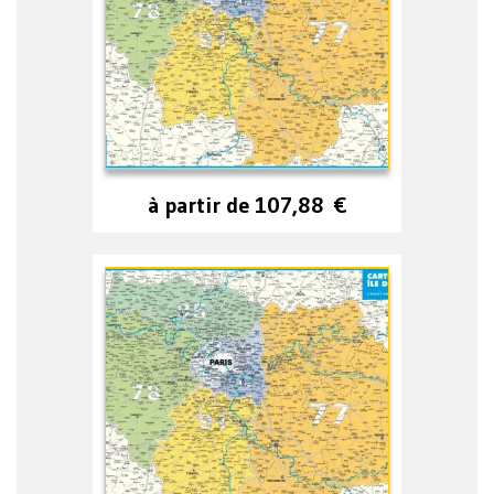
à partir de
107,88
€