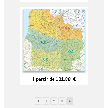
à partir de
101,88
€
1
2
3
4