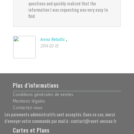
questions and quickly realized that the
information I was requesting was very easy to
find.
,
Anna Retallic
2014-03-19
Plus d’informations
Conditions générales de ventes
Mentions légales
Contactez-nous
Les paiements administratifs sont acceptés. Dans ce cas, merci
d’envoyer votre commande par mail à : contact@ravet-anceau.fr
Cartes et Plans