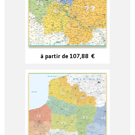
à partir de
107,88
€