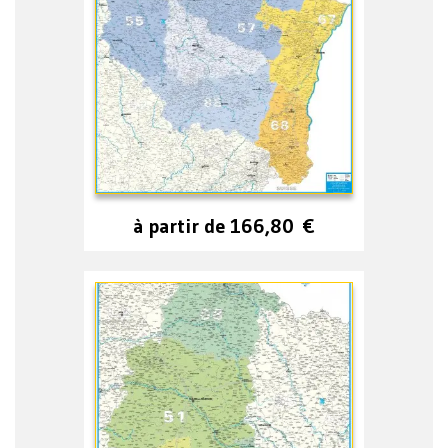
à partir de
166,80
€