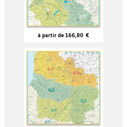
à partir de
166,80
€