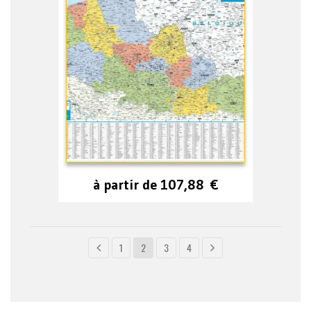
à partir de
107,88
€
1
2
3
4