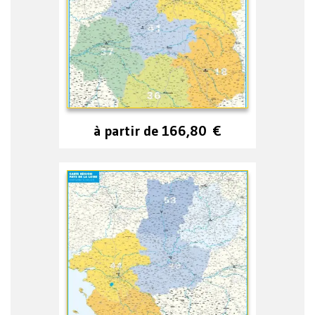
à partir de
166,80
€