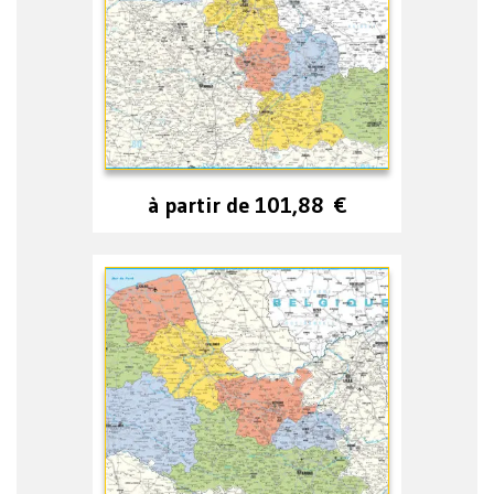
à partir de
101,88
€