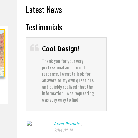
Latest News
Testimonials
Cool Design!
Best 
Thank you for your very
Thank yo
professional and prompt
professi
response. I went to look for
response
answers to my own questions
answers
and quickly realized that the
and quic
information I was requesting
informat
was very easy to find.
was very 
,
Anna Retallic
J
2014-03-19
2