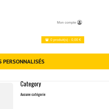
Mon compte
0 produit(s)
-
0,00
€
S PERSONNALISÉS
Category
Aucune catégorie