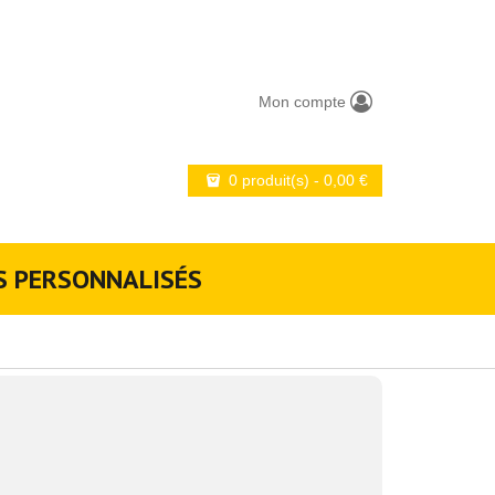
Mon compte
0 produit(s)
-
0,00
€
S PERSONNALISÉS