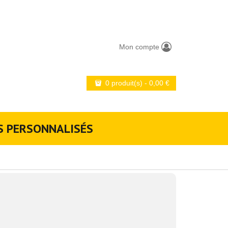
Mon compte
0 produit(s)
-
0,00
€
S PERSONNALISÉS