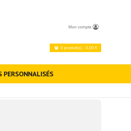
Mon compte
0 produit(s)
-
0,00
€
S PERSONNALISÉS