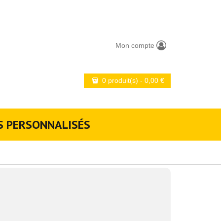
Mon compte
0 produit(s)
-
0,00
€
S PERSONNALISÉS