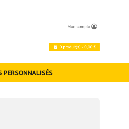
Mon compte
0 produit(s)
-
0,00
€
S PERSONNALISÉS