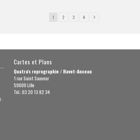
1
2
3
4
Cartes et Plans
Quatra's reprographie / Ravet-Anceau
1 rue Saint Sauveur
59000 Lille
Tél.: 03 20 13 82 34
t-