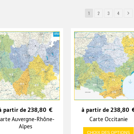
1
2
3
4
à partir de
238,80
€
à partir de
238,80
arte Auvergne-Rhône-
Carte Occitanie
Alpes
CHOIX DES OPTIONS