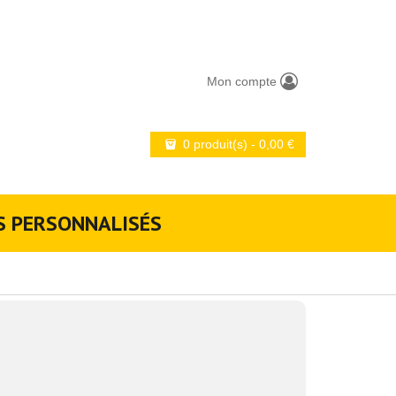
Mon compte
0 produit(s)
-
0,00
€
S PERSONNALISÉS