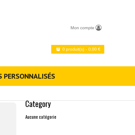
Mon compte
0 produit(s)
-
0,00
€
S PERSONNALISÉS
Category
Aucune catégorie