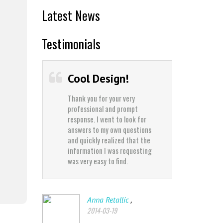
Latest News
Testimonials
Cool Design!
Best 
Thank you for your very
Thank yo
professional and prompt
professi
response. I went to look for
response
answers to my own questions
answers
and quickly realized that the
and quic
information I was requesting
informat
was very easy to find.
was very 
,
Anna Retallic
J
2014-03-19
2