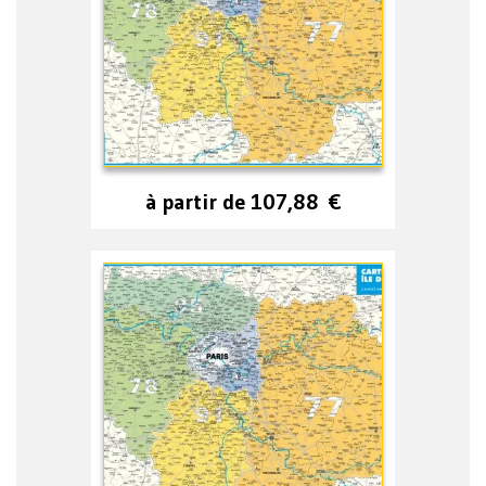
à partir de
107,88
€