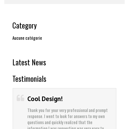
Category
Aucune catégorie
Latest News
Testimonials
Cool Design!
Best Se
Thank you for your very professional and prompt
Thank you f
response. I went to look for answers to my own
response. I 
questions and quickly realized that the
questions an
information I was requesting was very easy to
information