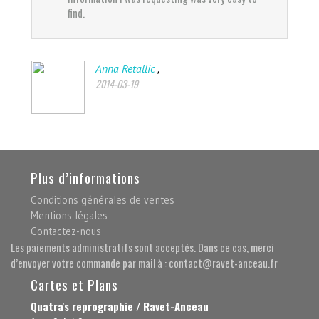
find.
find.
,
Anna Retallic
Jake
2014-03-19
2014-
Plus d’informations
Conditions générales de ventes
Mentions légales
Contactez-nous
Les paiements administratifs sont acceptés. Dans ce cas, merci
d’envoyer votre commande par mail à : contact@ravet-anceau.fr
Cartes et Plans
Quatra's reprographie / Ravet-Anceau