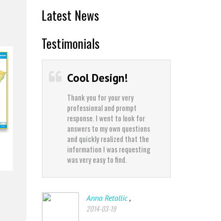
Latest News
Testimonials
Cool Design!
Best 
Thank you for your very
Thank yo
professional and prompt
professi
response. I went to look for
response
answers to my own questions
answers
and quickly realized that the
and quic
information I was requesting
informat
was very easy to find.
was very 
,
Anna Retallic
J
2014-03-19
2