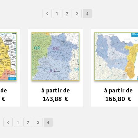
1
2
3
4
 de
à partir de
à partir de
8
€
143,88
€
166,80
€
1
2
3
4