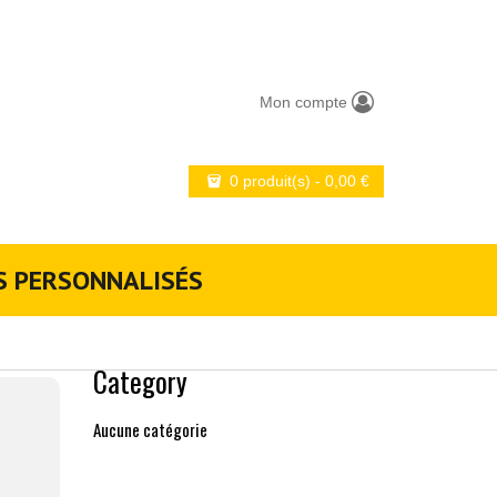
Mon compte
0 produit(s)
-
0,00
€
S PERSONNALISÉS
Category
Aucune catégorie