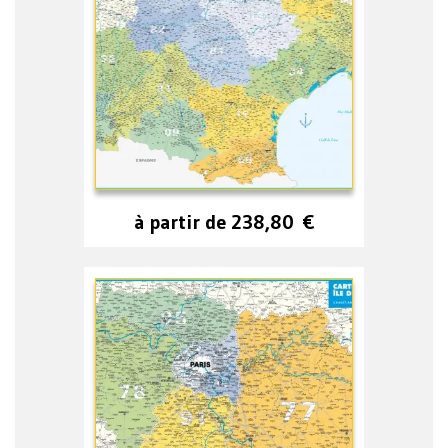
à partir de
238,80
€