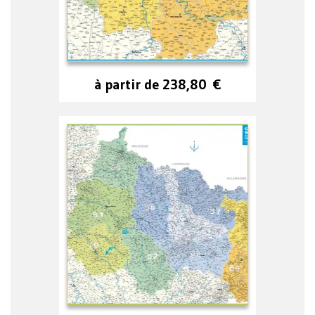
à partir de
238,80
€