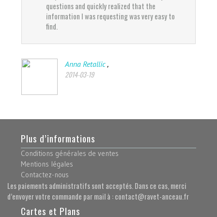
questions and quickly realized that the
information I was requesting was very easy to
find.
,
Anna Retallic
2014-03-19
Plus d’informations
Conditions générales de ventes
Mentions légales
Contactez-nous
Les paiements administratifs sont acceptés. Dans ce cas, merci
d’envoyer votre commande par mail à : contact@ravet-anceau.fr
Cartes et Plans