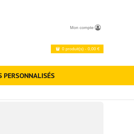
Mon compte
0 produit(s)
-
0,00
€
S PERSONNALISÉS