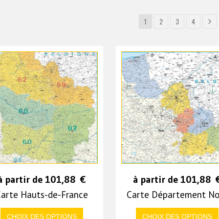
1
2
3
4
à partir de
101,88
€
à partir de
101,88
arte Hauts-de-France
Carte Département No
CHOIX DES OPTIONS
CHOIX DES OPTIONS