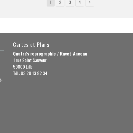
1
2
3
4
Cartes et Plans
Quatra's reprographie / Ravet-Anceau
1 rue Saint Sauveur
59000 Lille
Tél.: 03 20 13 82 34
t-