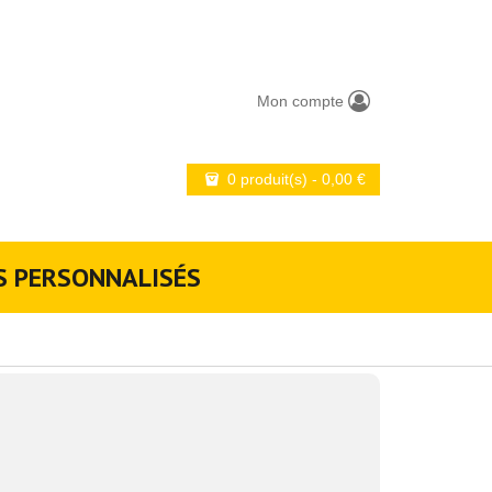
Mon compte
0 produit(s)
-
0,00
€
S PERSONNALISÉS