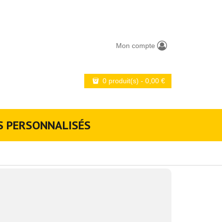
Mon compte
0 produit(s)
-
0,00
€
S PERSONNALISÉS