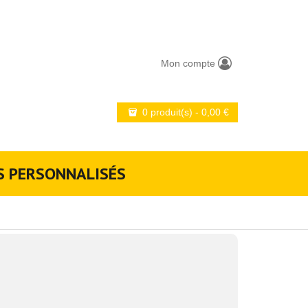
Mon compte
0 produit(s)
-
0,00
€
S PERSONNALISÉS