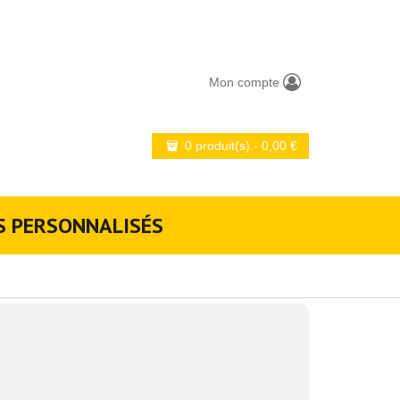
Mon compte
0 produit(s)
-
0,00
€
S PERSONNALISÉS