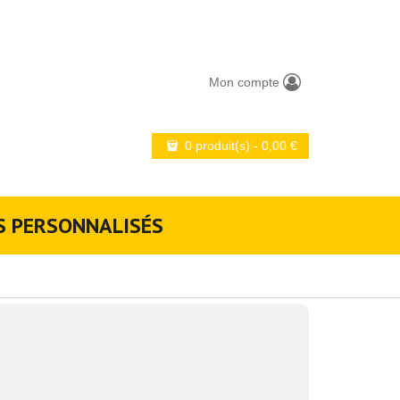
Mon compte
0 produit(s)
-
0,00
€
S PERSONNALISÉS