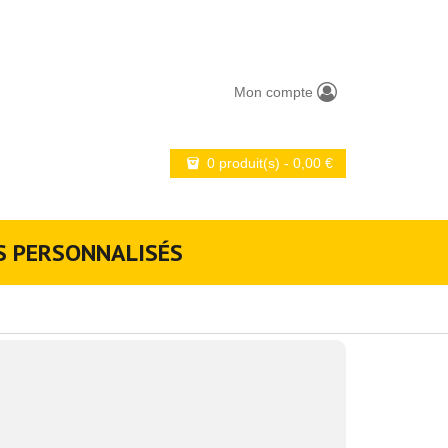
Mon compte
0 produit(s)
-
0,00
€
S PERSONNALISÉS